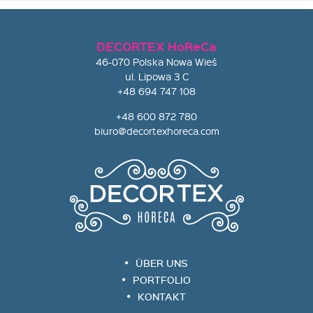
DECORTEX HoReCa
46-070 Polska Nowa Wieś
ul. Lipowa 3 C
+48 694 747 108
+48 600 872 780
biuro@decortexhoreca.com
ÜBER UNS
PORTFOLIO
KONTAKT