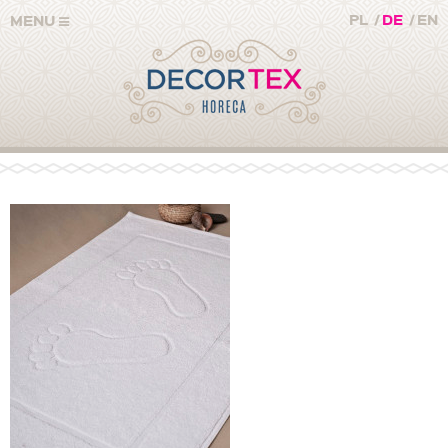
PL
/
DE
/
EN
MENU