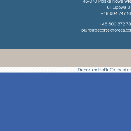
46-070 Polska Nowa Wi
ul. Lipowa 3
+48 694 747 1
+48 600 872 7
biuro@decortexhoreca.c
Decortex HoReCa
locate