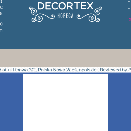
eś
 C
08
80
om
d at
ul.Lipowa 3C
,
Polska Nowa Wieś
,
opolskie
. Reviewed by
2