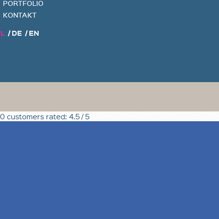
PORTFOLIO
KONTAKT
PL
/
DE
/
EN
0 customers
rated:
4.5
/
5